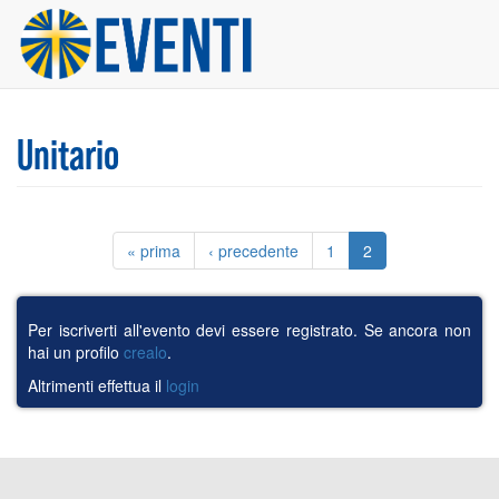
Salta
al
contenuto
principale
Unitario
« prima
‹ precedente
1
2
Per iscriverti all'evento devi essere registrato. Se ancora non
hai un profilo
crealo
.
Altrimenti effettua il
login