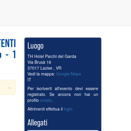
ENTI
Luogo
o - 1
TH Hotel Parchi del Garda
Via Brusà 16
37017
Lazise
,
VR
Vedi la mappa:
Google Maps
IT
×
Per iscriverti all'evento devi essere
registrato. Se ancora non hai un
profilo
crealo
.
Altrimenti effettua il
login
Allegati