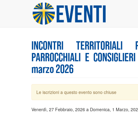
Salta
al
contenuto
principale
INCONTRI TERRITORIALI P
PARROCCHIALI E CONSIGLIERI
marzo 2026
Messaggio
Le iscrizioni a questo evento sono chiuse
di
avvertimento
Venerdì, 27 Febbraio, 2026
a
Domenica, 1 Marzo, 20