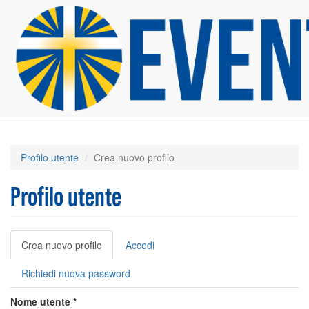
Salta
al
contenuto
principale
Profilo utente
Crea nuovo profilo
Profilo utente
Schede
Crea nuovo profilo
(scheda
Accedi
primarie
attiva)
Richiedi nuova password
Nome utente
*