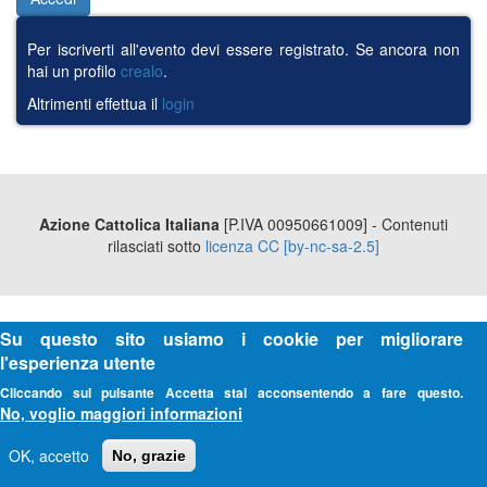
Per iscriverti all'evento devi essere registrato. Se ancora non
hai un profilo
crealo
.
Altrimenti effettua il
login
Azione Cattolica Italiana
[P.IVA 00950661009] - Contenuti
rilasciati sotto
licenza CC [by-nc-sa-2.5]
Su questo sito usiamo i cookie per migliorare
l'esperienza utente
Cliccando sul pulsante Accetta stai acconsentendo a fare questo.
No, voglio maggiori informazioni
OK, accetto
No, grazie