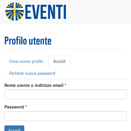
Salta
al
contenuto
principale
Profilo utente
Schede
Crea nuovo profilo
Accedi
(scheda
primarie
attiva)
Richiedi nuova password
Nome utente o indirizzo email
*
Password
*
Accedi