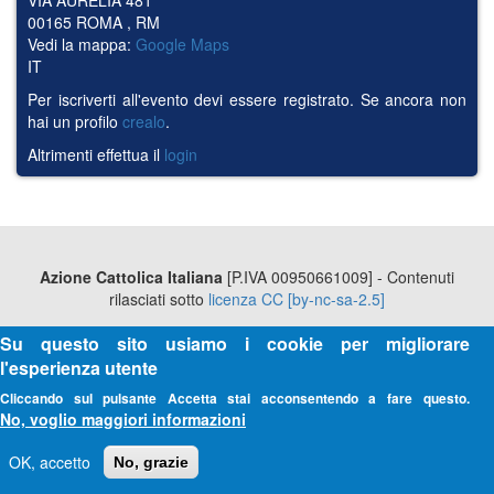
00165
ROMA
,
RM
Vedi la mappa:
Google Maps
IT
Per iscriverti all'evento devi essere registrato. Se ancora non
hai un profilo
crealo
.
Altrimenti effettua il
login
Azione Cattolica Italiana
[P.IVA 00950661009] - Contenuti
rilasciati sotto
licenza CC [by-nc-sa-2.5]
Su questo sito usiamo i cookie per migliorare
l'esperienza utente
Cliccando sul pulsante Accetta stai acconsentendo a fare questo.
No, voglio maggiori informazioni
OK, accetto
No, grazie