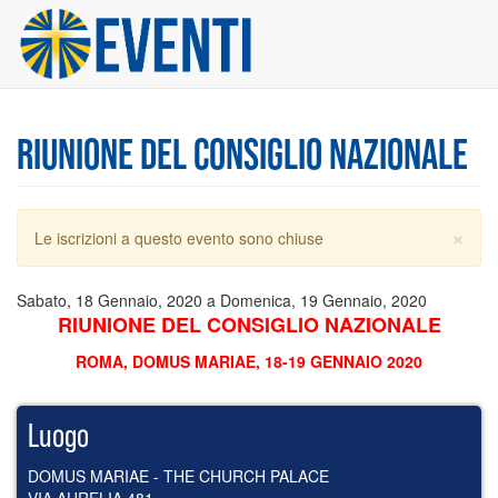
Salta
al
contenuto
principale
RIUNIONE DEL CONSIGLIO NAZIONALE
×
Messaggio
Le iscrizioni a questo evento sono chiuse
di
avvertimento
Sabato, 18 Gennaio, 2020
a
Domenica, 19 Gennaio, 2020
RIUNIONE DEL CONSIGLIO NAZIONALE
ROMA, DOMUS MARIAE, 18-19 GENNAIO 2020
Luogo
DOMUS MARIAE - THE CHURCH PALACE
VIA AURELIA 481