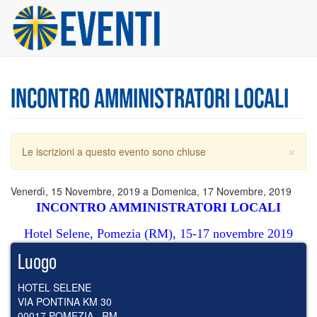
Salta
al
contenuto
principale
INCONTRO AMMINISTRATORI LOCALI
×
Messaggio
Le iscrizioni a questo evento sono chiuse
di
avvertimento
Venerdì, 15 Novembre, 2019
a
Domenica, 17 Novembre, 2019
INCONTRO AMMINISTRATORI LOCALI
Hotel Selene, Pomezia (RM), 15-17 novembre 2019
Luogo
HOTEL SELENE
VIA PONTINA KM 30
00017
POMEZIA
,
RM