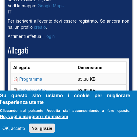
Vedi la mappa:
Google Maps
IT
Per iscriverti all'evento devi essere registrato. Se ancora non
hai un profilo
crealo
.
Altrimenti effettua il
login
Allegati
Allegato
Dimensione
Programma
85.38 KB
Note tecniche
53.92 KB
Su questo sito usiamo i cookie per migliorare
Lettera
122.01 KB
l'esperienza utente
Cliccando sul pulsante Accetta stai acconsentendo a fare questo.
No, voglio maggiori informazioni
OK, accetto
No, grazie