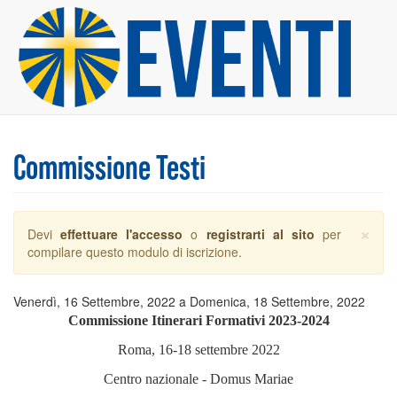
Salta
al
contenuto
principale
Commissione Testi
×
Messaggio
Devi
effettuare l'accesso
o
registrarti al sito
per
di
compilare questo modulo di iscrizione.
avvertimento
Venerdì, 16 Settembre, 2022
a
Domenica, 18 Settembre, 2022
Commissione Itinerari Formativi 2023-2024
Roma, 16-18 settembre 2022
Centro nazionale - Domus Mariae