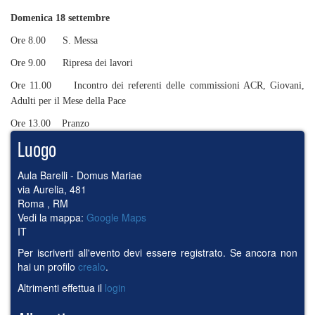
Domenica 18 settembre
Ore 8.00 S. Messa
Ore 9.00 Ripresa dei lavori
Ore 11.00 Incontro dei referenti delle commissioni ACR, Giovani,
Adulti per il Mese della Pace
Ore 13.00 Pranzo
Luogo
Aula Barelli - Domus Mariae
via Aurelia, 481
Roma
,
RM
Vedi la mappa:
Google Maps
IT
Per iscriverti all'evento devi essere registrato. Se ancora non
hai un profilo
crealo
.
Altrimenti effettua il
login