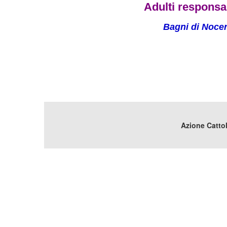
Adulti responsab
Bagni di Noce
Azione Cattol