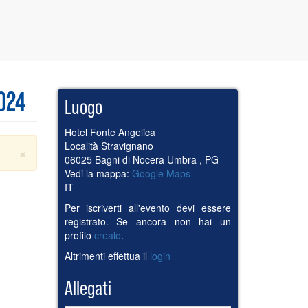
024
Luogo
Hotel Fonte Angelica
Località Stravignano
×
06025
Bagni di Nocera Umbra
,
PG
Vedi la mappa:
Google Maps
IT
Per iscriverti all'evento devi essere
registrato. Se ancora non hai un
profilo
crealo
.
Altrimenti effettua il
login
Allegati