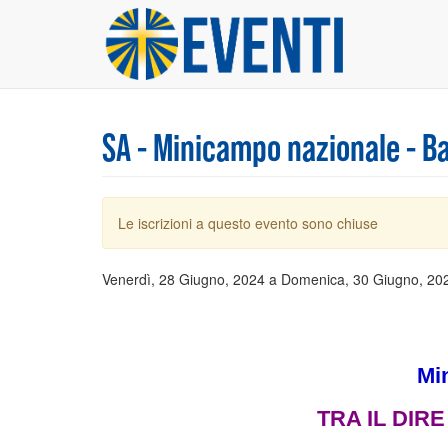
Salta
al
contenuto
principale
SA - Minicampo nazionale - 
Messaggio
Le iscrizioni a questo evento sono chiuse
di
avvertimento
Venerdì, 28 Giugno, 2024
a
Domenica, 30 Giugno, 20
Mi
TRA IL DIRE 