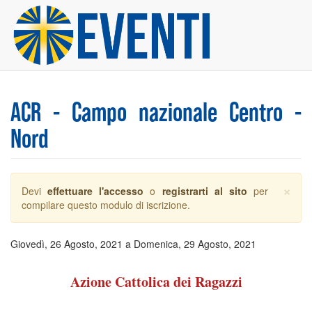
Salta
al
contenuto
principale
ACR - Campo nazionale Centro -
Nord
×
Messaggio
Devi
effettuare l'accesso
o
registrarti al sito
per
di
compilare questo modulo di iscrizione.
avvertimento
Giovedì, 26 Agosto, 2021
a
Domenica, 29 Agosto, 2021
Azione Cattolica dei Ragazzi