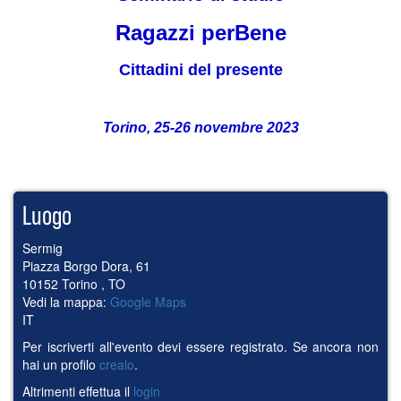
Ragazzi perBene
Cittadini del presente
Torino, 25-26 novembre 2023
Luogo
Sermig
Piazza Borgo Dora, 61
10152
Torino
,
TO
Vedi la mappa:
Google Maps
IT
Per iscriverti all'evento devi essere registrato. Se ancora non
hai un profilo
crealo
.
Altrimenti effettua il
login