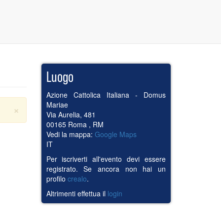
Luogo
Azione Cattolica Italiana - Domus
Mariae
×
Via Aurelia, 481
00165
Roma
,
RM
Vedi la mappa:
Google Maps
IT
Per iscriverti all'evento devi essere
registrato. Se ancora non hai un
profilo
crealo
.
Altrimenti effettua il
login